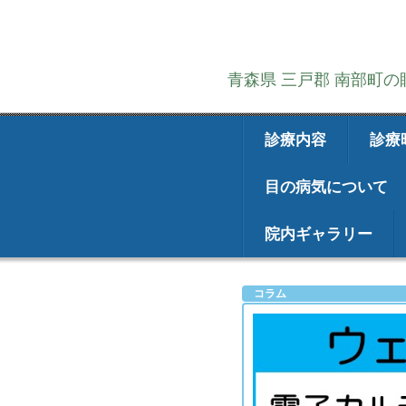
青森県 三戸郡 南部町
診療内容
診療
目の病気について
院内ギャラリー
コラム