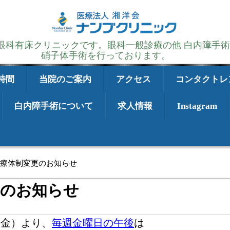
の眼科有床クリニックです。眼科一般診療の他 白内障手
硝子体手術を行っております。
時間
当院のご案内
アクセス
コンタクトレ
白内障手術について
求人情報
Instagram
療体制変更のお知らせ
更のお知らせ
日（金）より、
毎週金曜日の午後
は