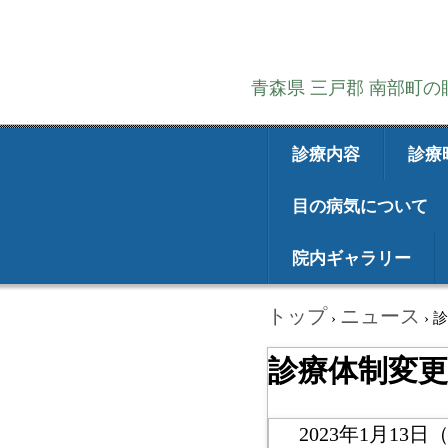
青森県 三戸郡 南部町
診療内容
診療
目の病気について
院内ギャラリー
トップ
ニュース
›
›
診
診療体制変
2023年1月13