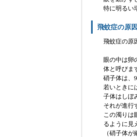
特に明るい
飛蚊症の原
飛蚊症の原
眼の中は卵
体と呼びま
硝子体は、
若いときに
子体はしぼ
それが進行
この濁りは
るように見
（硝子体が