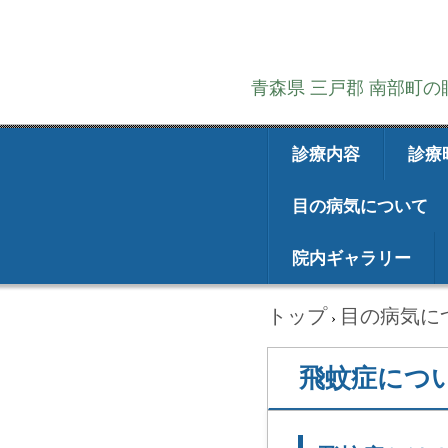
青森県 三戸郡 南部町
診療内容
診療
目の病気について
院内ギャラリー
トップ
目の病気に
›
飛蚊症につ