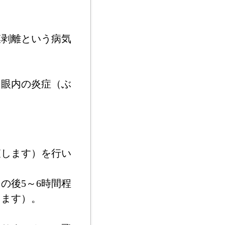
膜剥離という病気
、眼内の炎症（ぶ
査します）を行い
の後5～6時間程
ります）。