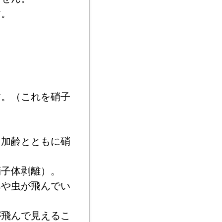
す。
。
す。（これを硝子
。
、加齢とともに硝
硝子体剥離）。
みや虫が飛んでい
が飛んで見えるこ