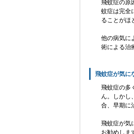
飛蚊症の原
蚊症は完全
ることがほ
他の病気に
術による治
飛蚊症が気に
飛蚊症の多
ん。しかし
合、早期に
飛蚊症が気
お勧めしま