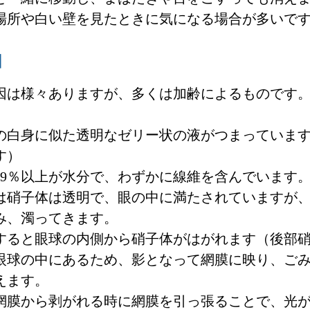
場所や白い壁を見たときに気になる場合が多いで
因
因は様々ありますが、多くは加齢によるものです
の白身に似た透明なゼリー状の液がつまっていま
す）
99％以上が水分で、わずかに線維を含んでいます
は硝子体は透明で、眼の中に満たされていますが
み、濁ってきます。
すると眼球の内側から硝子体がはがれます（後部
眼球の中にあるため、影となって網膜に映り、ご
えます。
網膜から剥がれる時に網膜を引っ張ることで、光