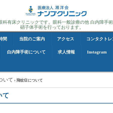
の眼科有床クリニックです。眼科一般診療の他 白内障手
硝子体手術を行っております。
時間
当院のご案内
アクセス
コンタクトレ
白内障手術について
求人情報
Instagram
ついて
›
飛蚊症について
いて