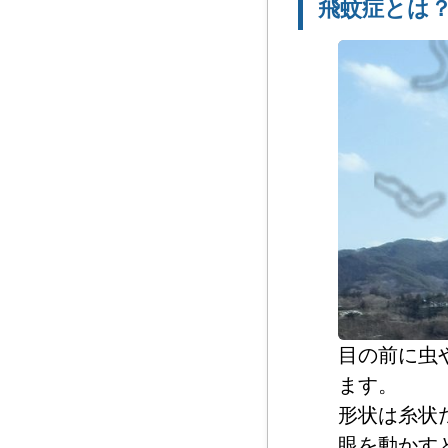
飛蚊症とは
目の前に虫
ます。
形状は糸状
眼を動かす