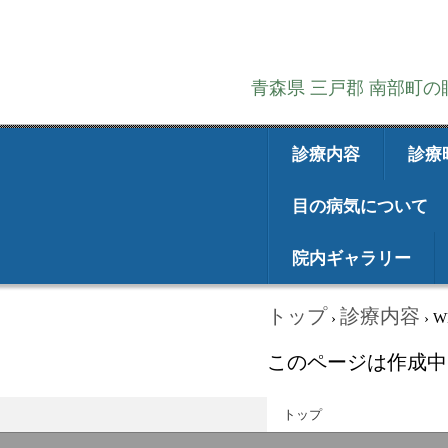
青森県 三戸郡 南部町
診療内容
診療
目の病気について
院内ギャラリー
トップ
診療内容
›
›
W
このページは作成中
トップ